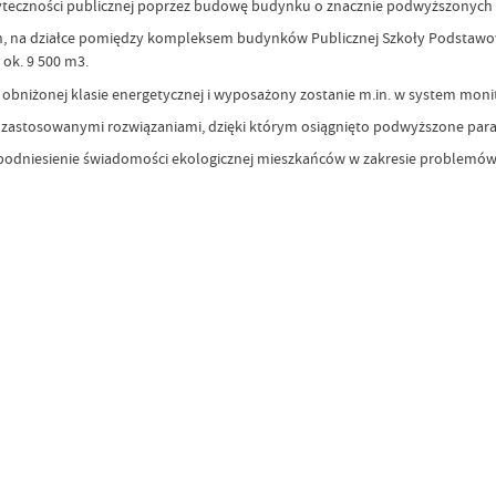
yteczności publicznej poprzez budowę budynku o znacznie podwyższonych p
h, na działce pomiędzy kompleksem budynków Publicznej Szkoły Podstawow
ok. 9 500 m3.
bniżonej klasie energetycznej i wyposażony zostanie m.in. w system monitor
 zastosowanymi rozwiązaniami, dzięki którym osiągnięto podwyższone para
podniesienie świadomości ekologicznej mieszkańców w zakresie problemów z