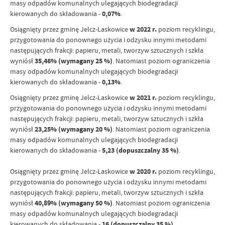
masy odpadów komunalnych ulegających biodegradacji
kierowanych do składowania -
0,07%
.
Osiągnięty przez gminę Jelcz-Laskowice
w 2022 r.
poziom recyklingu,
przygotowania do ponownego użycia i odzysku innymi metodami
następujących frakcji: papieru, metali, tworzyw sztucznych i szkła
wyniósł
35,46% (wymagany 25 %)
. Natomiast poziom ograniczenia
masy odpadów komunalnych ulegających biodegradacji
kierowanych do składowania -
0,13%
.
Osiągnięty przez gminę Jelcz-Laskowice
w 2021 r.
poziom recyklingu,
przygotowania do ponownego użycia i odzysku innymi metodami
następujących frakcji: papieru, metali, tworzyw sztucznych i szkła
wyniósł
23,25% (wymagany 20 %)
. Natomiast poziom ograniczenia
masy odpadów komunalnych ulegających biodegradacji
kierowanych do składowania -
5,23 (dopuszczalny 35 %)
.
Osiągnięty przez gminę Jelcz-Laskowice
w 2020 r.
poziom recyklingu,
przygotowania do ponownego użycia i odzysku innymi metodami
następujących frakcji: papieru, metali, tworzyw sztucznych i szkła
wyniósł
40,89% (wymagany 50 %)
. Natomiast poziom ograniczenia
masy odpadów komunalnych ulegających biodegradacji
kierowanych do składowania -
16 (dopuszczalny 35 %)
.