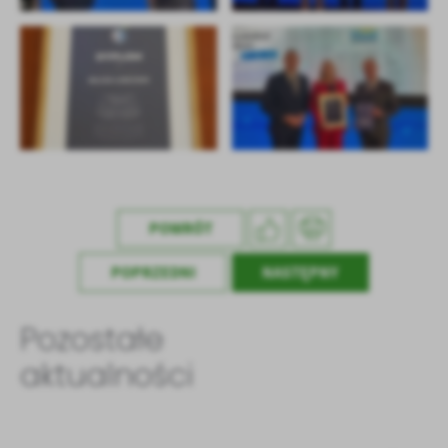
POWRÓT
POPRZEDNI
NASTĘPNY
Pozostałe
aktualności