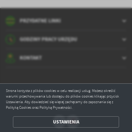
PRZYDATNE LINKI
GODZINY PRACY URZĘDU
KONTAKT
Strona korzysta z plików cookies w celu realizacji usług. Możesz określić
warunki przechowywania lub dostępu do plików cookies klikając przycisk
Odwiedzin: 81062
Ustawienia. Aby dowiedzieć się więcej zachęcamy do zapoznania się z
Polityką Cookies oraz Polityką Prywatności.
Online: 1
ZAPISZ WYBRANE
USTAWIENIA