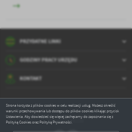
PRZYDATNE LINKI
GODZINY PRACY URZĘDU
KONTAKT
Strona korzysta z plików cookies w celu realizacji usług. Możesz określić
warunki przechowywania lub dostępu do plików cookies klikając przycisk
Ustawienia. Aby dowiedzieć się więcej zachęcamy do zapoznania się z
Odwiedzin: 81228
Polityką Cookies oraz Polityką Prywatności.
ZAPISZ WYBRANE