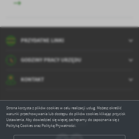
PRZYDATNE LINKI
GODZINY PRACY URZĘDU
KONTAKT
Strona korzysta z plików cookies w celu realizacji usług. Możesz określić
warunki przechowywania lub dostępu do plików cookies klikając przycisk
Ustawienia. Aby dowiedzieć się więcej zachęcamy do zapoznania się z
Odwiedzin: 81627
Polityką Cookies oraz Polityką Prywatności.
ZAPISZ WYBRANE