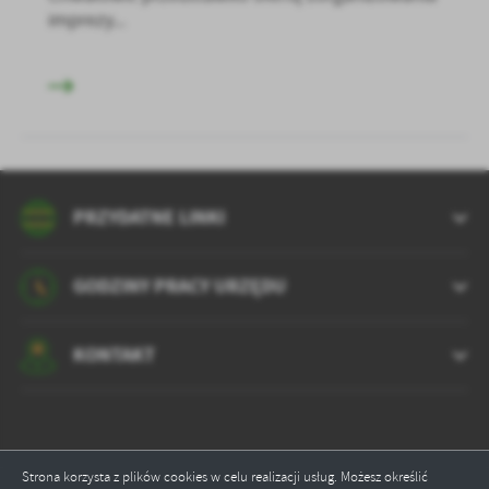
imprezy...
PRZYDATNE LINKI
GODZINY PRACY URZĘDU
KONTAKT
Strona korzysta z plików cookies w celu realizacji usług. Możesz określić