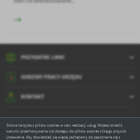
ofert na dofinansowanie...
PRZYDATNE LINKI
GODZINY PRACY URZĘDU
KONTAKT
Strona korzysta z plików cookies w celu realizacji usług. Możesz określić
warunki przechowywania lub dostępu do plików cookies klikając przycisk
Ustawienia. Aby dowiedzieć się więcej zachęcamy do zapoznania się z