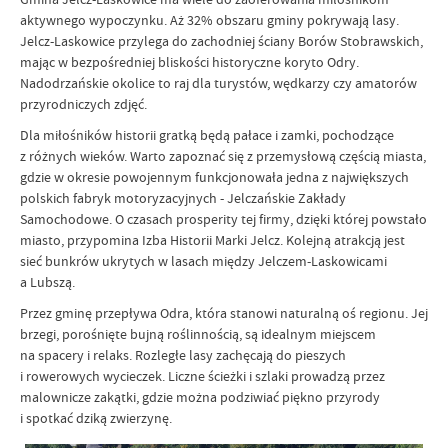
aktywnego wypoczynku. Aż 32% obszaru gminy pokrywają lasy.
Jelcz-Laskowice przylega do zachodniej ściany Borów Stobrawskich,
mając w bezpośredniej bliskości historyczne koryto Odry.
Nadodrzańskie okolice to raj dla turystów, wędkarzy czy amatorów
przyrodniczych zdjęć.
Dla miłośników historii gratką będą pałace i zamki, pochodzące
z różnych wieków. Warto zapoznać się z przemysłową częścią miasta,
gdzie w okresie powojennym funkcjonowała jedna z największych
polskich fabryk motoryzacyjnych - Jelczańskie Zakłady
Samochodowe. O czasach prosperity tej firmy, dzięki której powstało
miasto, przypomina Izba Historii Marki Jelcz. Kolejną atrakcją jest
sieć bunkrów ukrytych w lasach między Jelczem-Laskowicami
a Lubszą.
Przez gminę przepływa Odra, która stanowi naturalną oś regionu. Jej
brzegi, porośnięte bujną roślinnością, są idealnym miejscem
na spacery i relaks. Rozległe lasy zachęcają do pieszych
i rowerowych wycieczek. Liczne ścieżki i szlaki prowadzą przez
malownicze zakątki, gdzie można podziwiać piękno przyrody
i spotkać dziką zwierzynę.