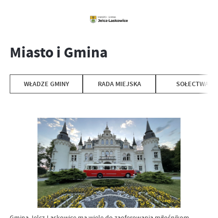
Miasto i Gmina
WŁADZE GMINY
RADA MIEJSKA
SOŁECTWA
Gmina Jelcz-Laskowice ma wiele do zaoferowania miłośnikom