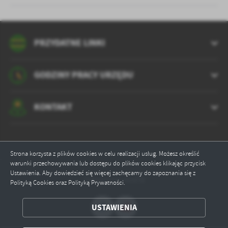
PRZYDATNE LINKI
GODZINY PRACY URZĘDU
KONTAKT
Strona korzysta z plików cookies w celu realizacji usług. Możesz określić
warunki przechowywania lub dostępu do plików cookies klikając przycisk
Ustawienia. Aby dowiedzieć się więcej zachęcamy do zapoznania się z
Odwiedzin: 81478
Polityką Cookies oraz Polityką Prywatności.
ZAPISZ WYBRANE
USTAWIENIA
ODRZUĆ WSZYSTKIE